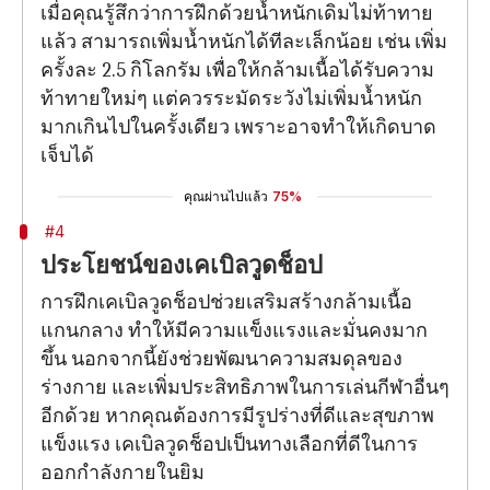
เมื่อคุณรู้สึกว่าการฝึกด้วยน้ำหนักเดิมไม่ท้าทาย
แล้ว สามารถเพิ่มน้ำหนักได้ทีละเล็กน้อย เช่น เพิ่ม
ครั้งละ 2.5 กิโลกรัม เพื่อให้กล้ามเนื้อได้รับความ
ท้าทายใหม่ๆ แต่ควรระมัดระวังไม่เพิ่มน้ำหนัก
มากเกินไปในครั้งเดียว เพราะอาจทำให้เกิดบาด
เจ็บได้
คุณผ่านไปแล้ว
75%
#4
ประโยชน์ของเคเบิลวูดช็อป
การฝึกเคเบิลวูดช็อปช่วยเสริมสร้างกล้ามเนื้อ
แกนกลาง ทำให้มีความแข็งแรงและมั่นคงมาก
ขึ้น นอกจากนี้ยังช่วยพัฒนาความสมดุลของ
ร่างกาย และเพิ่มประสิทธิภาพในการเล่นกีฬาอื่นๆ
อีกด้วย หากคุณต้องการมีรูปร่างที่ดีและสุขภาพ
แข็งแรง เคเบิลวูดช็อปเป็นทางเลือกที่ดีในการ
ออกกำลังกายในยิม